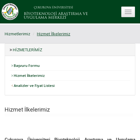
ÇUKUROVA ÜNİVERSİTESİ
toggle
BİYOTEKNOLOJİ ARAŞTIRMA VE
UYGULAMA MERKEZİ
Hizmetlerimiz
Hizmet İlkelerimiz
HIZMETLERIMIZ
Başvuru Formu
Hizmet İlkelerimiz
Analizler ve Fiyat Listesi
Hizmet İlkelerimiz
Çukurova Üniversitesi Biyoteknoloji Araştırma ve Uygulama