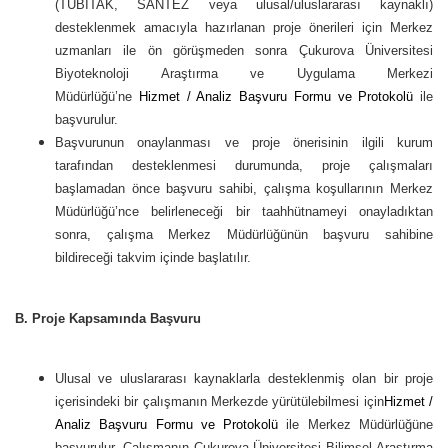
(TÜBİTAK, SANTEZ veya ulusal/uluslararası kaynaklı)
desteklenmek amacıyla hazırlanan proje önerileri için Merkez
uzmanları ile ön görüşmeden sonra Çukurova Üniversitesi
Biyoteknoloji Araştırma ve Uygulama Merkezi
Müdürlüğü’ne
Hizmet / Analiz Başvuru Formu ve Protokolü
ile
başvurulur.
Başvurunun onaylanması ve proje önerisinin ilgili kurum
tarafından desteklenmesi durumunda, proje çalışmaları
başlamadan önce başvuru sahibi, çalışma koşullarının Merkez
Müdürlüğü’nce belirleneceği bir taahhütnameyi onayladıktan
sonra, çalışma Merkez Müdürlüğünün başvuru sahibine
bildireceği takvim içinde başlatılır.
B. Proje Kapsamında Başvuru
Ulusal ve uluslararası kaynaklarla desteklenmiş olan bir proje
içerisindeki bir çalışmanın Merkezde yürütülebilmesi için
Hizmet /
Analiz Başvuru Formu ve Protokolü
ile Merkez Müdürlüğüne
başvurulur. Çalışmanın Çukurova Üniversitesi Bilimsel Araştırma